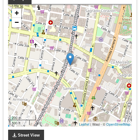
+
−
200 m
500 ft
Leaflet
| Wasi - ©
OpenStreetMap
Street View