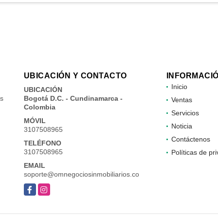
UBICACIÓN Y CONTACTO
INFORMACI
Inicio
UBICACIÓN
es
Bogotá D.C. - Cundinamarca -
Ventas
Colombia
Servicios
MÓVIL
Noticia
3107508965
Contáctenos
TELÉFONO
3107508965
Políticas de pr
EMAIL
soporte@omnegociosinmobiliarios.co
Facebook
Instagram