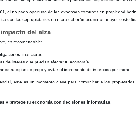
001
, el no pago oportuno de las expensas comunes en propiedad hori
ifica que los copropietarios en mora deberán asumir un mayor costo fi
impacto del alza
uste, es recomendable:
igaciones financieras.
sas de interés que puedan afectar tu economía.
r estrategias de pago y evitar el incremento de intereses por mora.
dencial, este es un momento clave para comunicar a los propietarios
ras y protege tu economía con decisiones informadas.