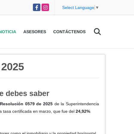
Facebook
Instagram
Select Language
▼
NOTICIA
ASESORES
CONTÁCTENOS
2025
ue debes saber
a
Resolución 0579 de 2025
de la Superintendencia
 tasa certificada en marzo, que fue del
24,92%
.
res como el inmobiliario y la propiedad horizontal.