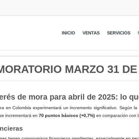
INICIO
VENTAS
SERVICIOS
MORATORIO MARZO 31 DE 
terés de mora para abril de 2025: lo q
mora en Colombia experimentará un incremento significativo. Según l
 se incrementará en
70 puntos básicos (+0,7%)
en comparación con la
ancieras
nes tienen compromisos financieros pendientes, especialmente en secto