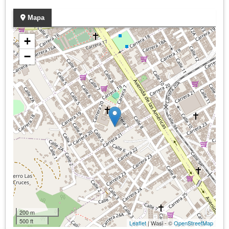
Mapa
+
−
200 m
500 ft
Leaflet
| Wasi - ©
OpenStreetMap