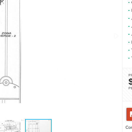
P
P
Com