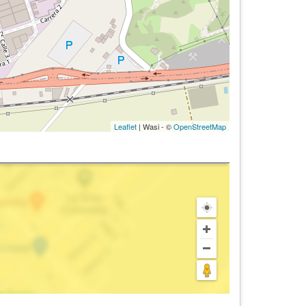
Leaflet
| Wasi - ©
OpenStreetMap