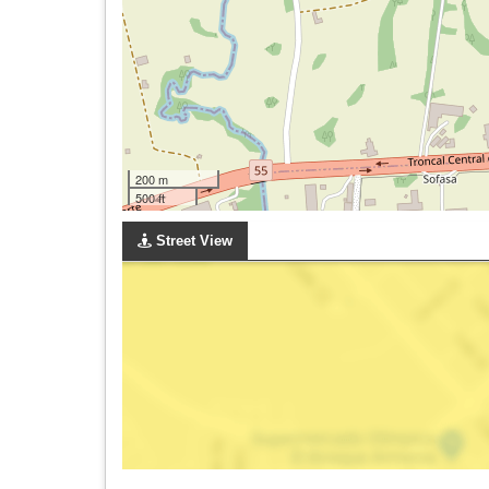
200 m
500 ft
Street View