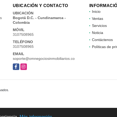
UBICACIÓN Y CONTACTO
INFORMACI
Inicio
UBICACIÓN
es
Bogotá D.C. - Cundinamarca -
Ventas
Colombia
Servicios
MÓVIL
Noticia
3107508965
Contáctenos
TELÉFONO
3107508965
Políticas de pr
EMAIL
soporte@omnegociosinmobiliarios.co
Facebook
Instagram
rvados.
periencia.
Más información