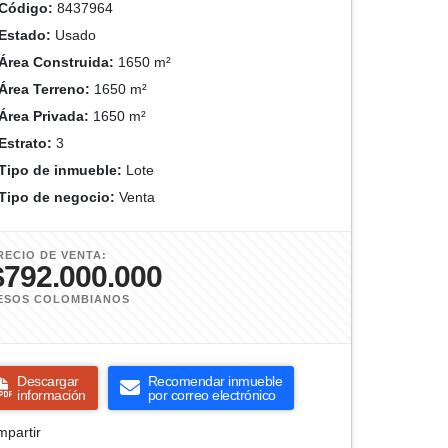
Código:
8437964
Estado:
Usado
Área Construida:
1650 m²
Área Terreno:
1650 m²
Área Privada:
1650 m²
Estrato:
3
Tipo de inmueble:
Lote
Tipo de negocio:
Venta
RECIO DE VENTA:
$792.000.000
ESOS COLOMBIANOS
Descargar
Recomendar inmueble
información
por correo electrónico
partir