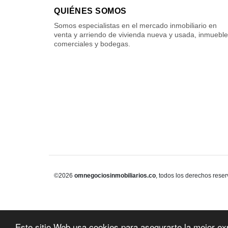
QUIÉNES SOMOS
Somos especialistas en el mercado inmobiliario en
venta y arriendo de vivienda nueva y usada, inmuebl
comerciales y bodegas.
©2026
omnegociosinmobiliarios.co
, todos los derechos rese
Este sitio Web usa cookies para asegurarte la mejor ex