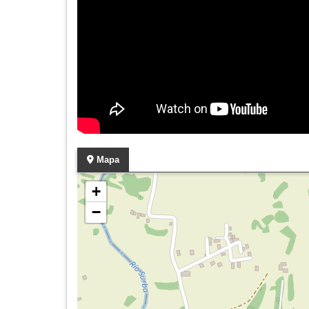
Mapa
+
−