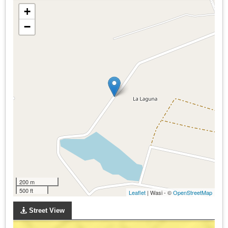
+
−
200 m
500 ft
Leaflet
| Wasi - ©
OpenStreetMap
Street View