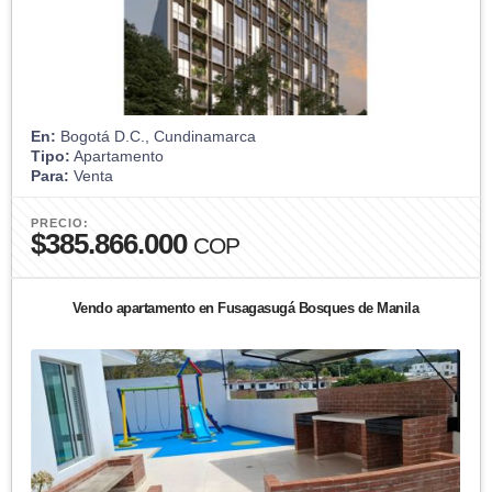
En:
Bogotá D.C., Cundinamarca
Tipo:
Apartamento
Para:
Venta
PRECIO:
$385.866.000
COP
Vendo apartamento en Fusagasugá Bosques de Manila