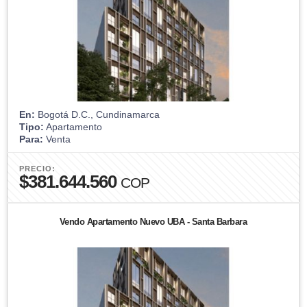
En:
Bogotá D.C., Cundinamarca
Tipo:
Apartamento
Para:
Venta
PRECIO:
$381.644.560
COP
Vendo Apartamento Nuevo UBA - Santa Barbara